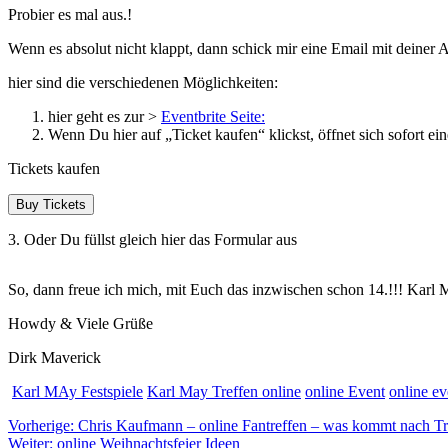
Probier es mal aus.!
Wenn es absolut nicht klappt, dann schick mir eine Email mit deine
hier sind die verschiedenen Möglichkeiten:
hier geht es zur >
Eventbrite Seite:
Wenn Du hier auf „Ticket kaufen“ klickst, öffnet sich sofort ei
Tickets kaufen
Buy Tickets
3. Oder Du füllst gleich hier das Formular aus
So, dann freue ich mich, mit Euch das inzwischen schon 14.!!! Karl 
Howdy & Viele Grüße
Dirk Maverick
Karl MAy Festspiele
Karl May Treffen online
online Event
online ev
Beitragsnavigation
Vorheriger
Vorherige:
Chris Kaufmann – online Fantreffen – was kommt nach T
Nächster
Beitrag:
Weiter:
online Weihnachtsfeier Ideen