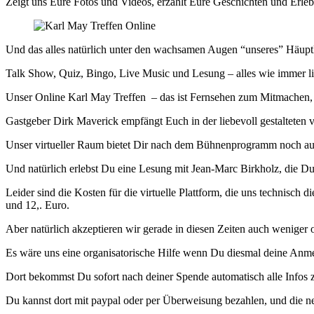
Zeigt uns Eure Fotos und Videos, erzählt Eure Geschichten und Erlebn
Und das alles natürlich unter den wachsamen Augen “unseres” Häupt
Talk Show, Quiz, Bingo, Live Music und Lesung – alles wie immer l
Unser Online Karl May Treffen – das ist Fernsehen zum Mitmachen
Gastgeber Dirk Maverick empfängt Euch in der liebevoll gestalteten 
Unser virtueller Raum bietet Dir nach dem Bühnenprogramm noch aus
Und natürlich erlebst Du eine Lesung mit Jean-Marc Birkholz, die Du 
Leider sind die Kosten für die virtuelle Plattform, die uns technisch 
und 12,. Euro.
Aber natürlich akzeptieren wir gerade in diesen Zeiten auch weniger o
Es wäre uns eine organisatorische Hilfe wenn Du diesmal deine Anm
Dort bekommst Du sofort nach deiner Spende automatisch alle Infos z
Du kannst dort mit paypal oder per Überweisung bezahlen, und die 