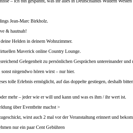
isse – ich bin gespannt, was ihr alles in Deutschlands Wildem Westen e
lings Jean-Marc Birkholz.
ive & hautnah!
, deine Helden in deinem Wohnzimmer.
virtuellen Maverick online Country Lounge.
reichend Gelegenheit zu persönlichen Gesprächen untereinander und m
sonst nirgendwo hören wirst – nur hier.
dieses tolle Erlebnis ermöglicht, auf das doppelte gestiegen, deshalb b
der mehr – jeder wie er will und kann und was es ihm / ihr wert ist.
eldung über Eventbrite machst >
ugeschickt, wirst auch 2 mal vor der Veranstaltung erinnert und bekom
nehmen nur ein paar Cent Gebühren